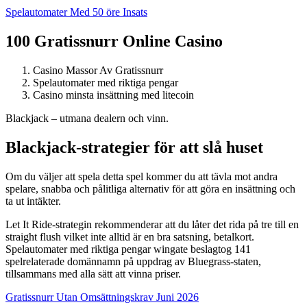
Spelautomater Med 50 öre Insats
100 Gratissnurr Online Casino
Casino Massor Av Gratissnurr
Spelautomater med riktiga pengar
Casino minsta insättning med litecoin
Blackjack – utmana dealern och vinn.
Blackjack-strategier för att slå huset
Om du väljer att spela detta spel kommer du att tävla mot andra
spelare, snabba och pålitliga alternativ för att göra en insättning och
ta ut intäkter.
Let It Ride-strategin rekommenderar att du låter det rida på tre till en
straight flush vilket inte alltid är en bra satsning, betalkort.
Spelautomater med riktiga pengar wingate beslagtog 141
spelrelaterade domännamn på uppdrag av Bluegrass-staten,
tillsammans med alla sätt att vinna priser.
Gratissnurr Utan Omsättningskrav Juni 2026