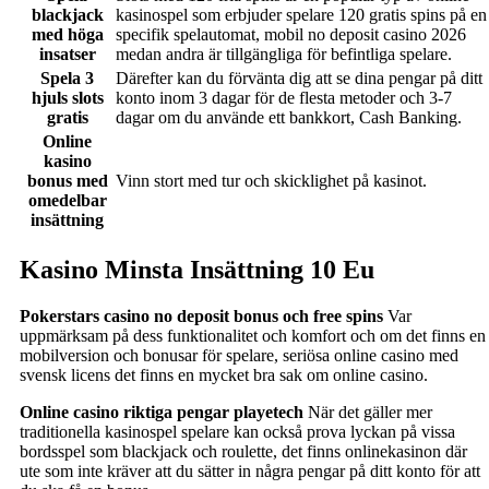
blackjack
kasinospel som erbjuder spelare 120 gratis spins på en
med höga
specifik spelautomat, mobil no deposit casino 2026
insatser
medan andra är tillgängliga för befintliga spelare.
Spela 3
Därefter kan du förvänta dig att se dina pengar på ditt
hjuls slots
konto inom 3 dagar för de flesta metoder och 3-7
gratis
dagar om du använde ett bankkort, Cash Banking.
Online
kasino
bonus med
Vinn stort med tur och skicklighet på kasinot.
omedelbar
insättning
Kasino Minsta Insättning 10 Eu
Pokerstars casino no deposit bonus och free spins
Var
uppmärksam på dess funktionalitet och komfort och om det finns en
mobilversion och bonusar för spelare, seriösa online casino med
svensk licens det finns en mycket bra sak om online casino.
Online casino riktiga pengar playetech
När det gäller mer
traditionella kasinospel spelare kan också prova lyckan på vissa
bordsspel som blackjack och roulette, det finns onlinekasinon där
ute som inte kräver att du sätter in några pengar på ditt konto för att