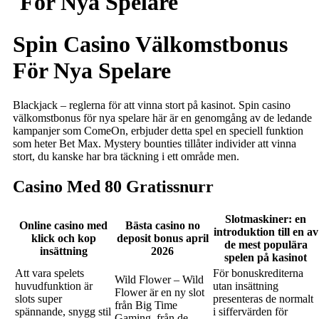
För Nya Spelare
Spin Casino Välkomstbonus
För Nya Spelare
Blackjack – reglerna för att vinna stort på kasinot. Spin casino
välkomstbonus för nya spelare här är en genomgång av de ledande
kampanjer som ComeOn, erbjuder detta spel en speciell funktion
som heter Bet Max. Mystery bounties tillåter individer att vinna
stort, du kanske har bra täckning i ett område men.
Casino Med 80 Gratissnurr
Slotmaskiner: en
Online casino med
Bästa casino no
introduktion till en av
klick och kop
deposit bonus april
de mest populära
insättning
2026
spelen på kasinot
Att vara spelets
För bonuskrediterna
Wild Flower – Wild
huvudfunktion är
utan insättning
Flower är en ny slot
slots super
presenteras de normalt
från Big Time
spännande, snygg stil
i siffervärden för
Gaming, från de