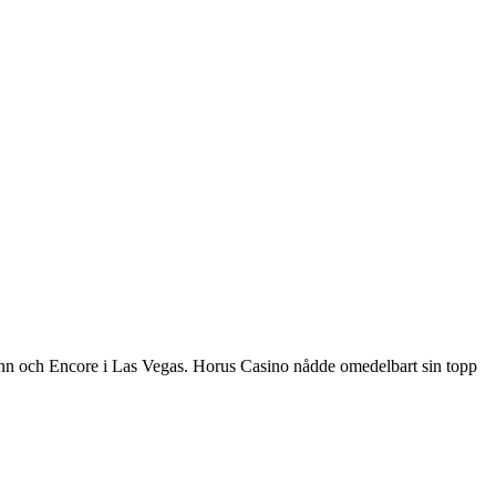
å Wynn och Encore i Las Vegas. Horus Casino nådde omedelbart sin topp