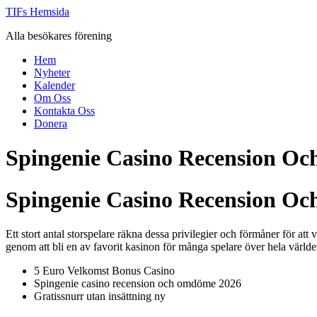
Hoppa
TIFs Hemsida
till
Alla besökares förening
innehåll
Hem
Nyheter
Kalender
Om Oss
Kontakta Oss
Donera
Spingenie Casino Recension O
Spingenie Casino Recension O
Ett stort antal storspelare räkna dessa privilegier och förmåner för a
genom att bli en av favorit kasinon för många spelare över hela värl
5 Euro Velkomst Bonus Casino
Spingenie casino recension och omdöme 2026
Gratissnurr utan insättning ny