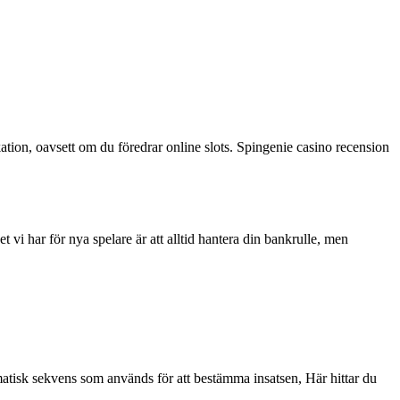
ion, oavsett om du föredrar online slots. Spingenie casino recension
t vi har för nya spelare är att alltid hantera din bankrulle, men
atisk sekvens som används för att bestämma insatsen, Här hittar du