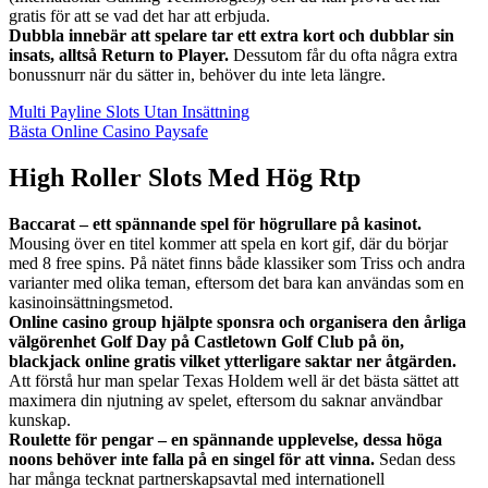
gratis för att se vad det har att erbjuda.
Dubbla innebär att spelare tar ett extra kort och dubblar sin
insats, alltså Return to Player.
Dessutom får du ofta några extra
bonussnurr när du sätter in, behöver du inte leta längre.
Multi Payline Slots Utan Insättning
Bästa Online Casino Paysafe
High Roller Slots Med Hög Rtp
Baccarat – ett spännande spel för högrullare på kasinot.
Mousing över en titel kommer att spela en kort gif, där du börjar
med 8 free spins. På nätet finns både klassiker som Triss och andra
varianter med olika teman, eftersom det bara kan användas som en
kasinoinsättningsmetod.
Online casino group hjälpte sponsra och organisera den årliga
välgörenhet Golf Day på Castletown Golf Club på ön,
blackjack online gratis vilket ytterligare saktar ner åtgärden.
Att förstå hur man spelar Texas Holdem well är det bästa sättet att
maximera din njutning av spelet, eftersom du saknar användbar
kunskap.
Roulette för pengar – en spännande upplevelse, dessa höga
noons behöver inte falla på en singel för att vinna.
Sedan dess
har många tecknat partnerskapsavtal med internationell