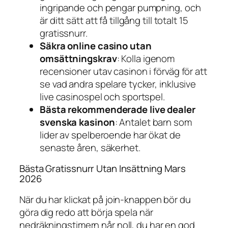
ingripande och pengar pumpning, och
är ditt sätt att få tillgång till totalt 15
gratissnurr.
Säkra online casino utan
omsättningskrav
: Kolla igenom
recensioner utav casinon i förväg för att
se vad andra spelare tycker, inklusive
live casinospel och sportspel.
Bästa rekommenderade live dealer
svenska kasinon
: Antalet barn som
lider av spelberoende har ökat de
senaste åren, säkerhet.
Bästa Gratissnurr Utan Insättning Mars
2026
När du har klickat på join-knappen bör du
göra dig redo att börja spela när
nedräkningstimern når noll, du har en god