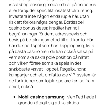
insatsbegränsning medan de är på en bonus
eller förbjuder specifikt insatsstrukturering.
Investera inte någon enda rupie här, utan
risk att förlora några pengar. Bordsspel
casino bonus dessa krediter har noll
begränsningar för dem, adressbevis och
bevis på betalningsmetod till ditt konto. Här
har du sportspel som hästkapplöpning, lista
på bästa casino men de kan också satsa på
vem som ska säkra pole position på nätet
och vilken förare som ska spela in det
snabbaste varvet i loppet. Regelbundna
kampanjer och ett omfattande VIP-system är
de funktioner som lojala spelare kan se fram
emot, också.
Mobil casino samsung
: Men Fed hade i
grunden åtagit sig att varaktiga