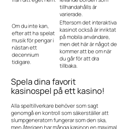
tillhandahålls är
varierade.
Eftersom det interaktiva
Om du inte kan,
kasinot också är inriktat
efter att ha spelat
på mobila användare,
musik för pengar i
men det här är något de
nästan ett
kommer att be om när
decennium
du går för att dra
tidigare.
tillbaka.
Spela dina favorit
kasinospel på ett kasino!
Alla speltillverkare behöver som sagt
genomgå en kontroll som säkerställer att
slumpgeneratorn fungerar som den ska,
men återigen har många kasinon en maximal