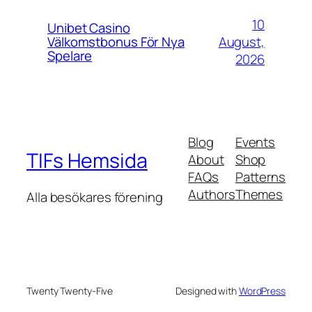
10
Unibet Casino
August,
Välkomstbonus För Nya
Spelare
2026
Blog
Events
TIFs Hemsida
About
Shop
FAQs
Patterns
Authors
Themes
Alla besökares förening
Twenty Twenty-Five
Designed with
WordPress