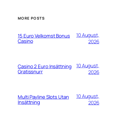
MORE POSTS
10 August,
15 Euro Velkomst Bonus
Casino
2026
10 August,
Casino 2 Euro Insättning
Gratissnurr
2026
10 August,
Multi Payline Slots Utan
Insättning
2026