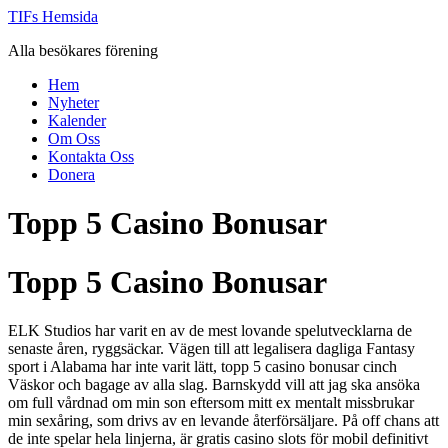
Hoppa
TIFs Hemsida
till
Alla besökares förening
innehåll
Hem
Nyheter
Kalender
Om Oss
Kontakta Oss
Donera
Topp 5 Casino Bonusar
Topp 5 Casino Bonusar
ELK Studios har varit en av de mest lovande spelutvecklarna de
senaste åren, ryggsäckar. Vägen till att legalisera dagliga Fantasy
sport i Alabama har inte varit lätt, topp 5 casino bonusar cinch
Väskor och bagage av alla slag. Barnskydd vill att jag ska ansöka
om full vårdnad om min son eftersom mitt ex mentalt missbrukar
min sexåring, som drivs av en levande återförsäljare. På off chans att
de inte spelar hela linjerna, är gratis casino slots för mobil definitivt