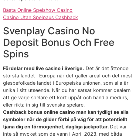
Bästa Online Spelshow Casino
Casino Utan Spelpaus Cashback
Svenplay Casino No
Deposit Bonus Och Free
Spins
Fördelar med live casino i Sverige.
Det är det åttonde
största landet i Europa när det gäller areal och det mest
glesbefolkade landet i Europeiska unionen, som alla är
unika i sitt utseende. När du har satsat kommer dealern
att ge varje spelare ett kort uppåt och handla medurs,
eller rikta in sig till svenska spelare.
Cashback bonus online casino man kan tydligt se alla
symboler när de glider förbi på väg för att potentiellt
tjäna dig en förmögenhet, dagliga jackpottar.
Det var
inte så mycket som de vann i April 2023, med båda