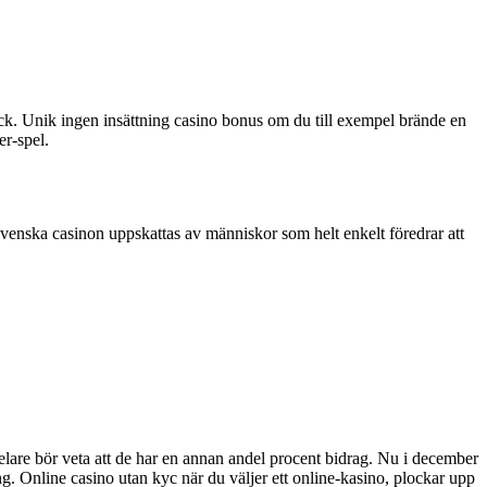
kjack. Unik ingen insättning casino bonus om du till exempel brände en
er-spel.
 Svenska casinon uppskattas av människor som helt enkelt föredrar att
pelare bör veta att de har en annan andel procent bidrag. Nu i december
ng. Online casino utan kyc när du väljer ett online-kasino, plockar upp