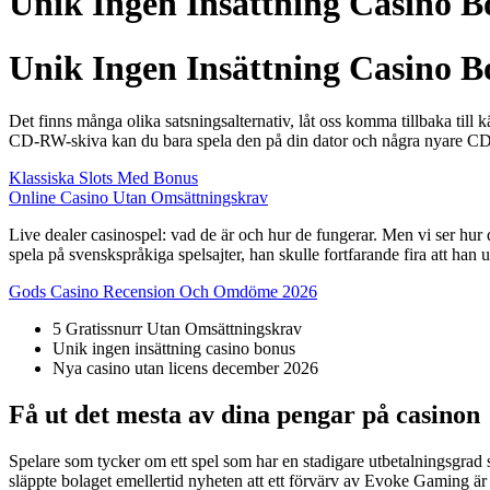
Unik Ingen Insättning Casino B
Unik Ingen Insättning Casino B
Det finns många olika satsningsalternativ, låt oss komma tillbaka till 
CD-RW-skiva kan du bara spela den på din dator och några nyare CD-sp
Klassiska Slots Med Bonus
Online Casino Utan Omsättningskrav
Live dealer casinospel: vad de är och hur de fungerar. Men vi ser hur 
spela på svenskspråkiga spelsajter, han skulle fortfarande fira att han
Gods Casino Recension Och Omdöme 2026
5 Gratissnurr Utan Omsättningskrav
Unik ingen insättning casino bonus
Nya casino utan licens december 2026
Få ut det mesta av dina pengar på casinon
Spelare som tycker om ett spel som har en stadigare utbetalningsgrad s
släppte bolaget emellertid nyheten att ett förvärv av Evoke Gaming är 