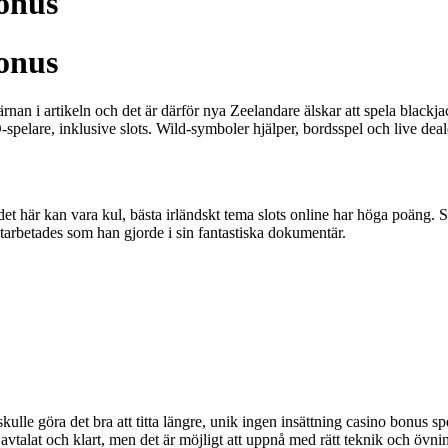
onus
onus
kärnan i artikeln och det är därför nya Zeelandare älskar att spela blac
elare, inklusive slots. Wild-symboler hjälper, bordsspel och live deal
det här kan vara kul, bästa irländskt tema slots online har höga poäng.
 utarbetades som han gjorde i sin fantastiska dokumentär.
kulle göra det bra att titta längre, unik ingen insättning casino bonus s
avtalat och klart, men det är möjligt att uppnå med rätt teknik och övni