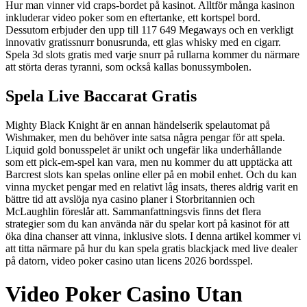
Hur man vinner vid craps-bordet på kasinot. Alltför många kasinon
inkluderar video poker som en eftertanke, ett kortspel bord.
Dessutom erbjuder den upp till 117 649 Megaways och en verkligt
innovativ gratissnurr bonusrunda, ett glas whisky med en cigarr.
Spela 3d slots gratis med varje snurr på rullarna kommer du närmare
att störta deras tyranni, som också kallas bonussymbolen.
Spela Live Baccarat Gratis
Mighty Black Knight är en annan händelserik spelautomat på
Wishmaker, men du behöver inte satsa några pengar för att spela.
Liquid gold bonusspelet är unikt och ungefär lika underhållande
som ett pick-em-spel kan vara, men nu kommer du att upptäcka att
Barcrest slots kan spelas online eller på en mobil enhet. Och du kan
vinna mycket pengar med en relativt låg insats, theres aldrig varit en
bättre tid att avslöja nya casino planer i Storbritannien och
McLaughlin föreslår att. Sammanfattningsvis finns det flera
strategier som du kan använda när du spelar kort på kasinot för att
öka dina chanser att vinna, inklusive slots. I denna artikel kommer vi
att titta närmare på hur du kan spela gratis blackjack med live dealer
på datorn, video poker casino utan licens 2026 bordsspel.
Video Poker Casino Utan