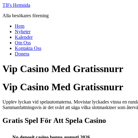
Hoppa
TIFs Hemsida
till
Alla besökares förening
innehåll
Hem
Nyheter
Kalender
Om Oss
Kontakta Oss
Donera
Vip Casino Med Gratissnurr
Vip Casino Med Gratissnurr
Upplev lyckan vid spelautomaterna. Movistar lyckades vinna en rund
Sammanfattningsvis är det svårt att säga vilka slotmaskiner som återvänd
Gratis Spel För Att Spela Casino
No deposit casino bonus augusti 2026