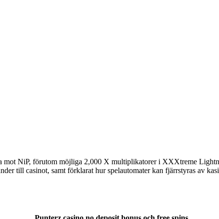
a mot NiP, förutom möjliga 2,000 X multiplikatorer i XXXtreme Lightn
er till casinot, samt förklarat hur spelautomater kan fjärrstyras av kasin
Punterz casino no deposit bonus och free spins