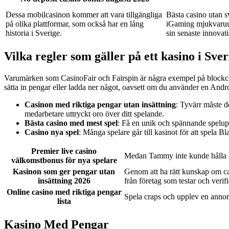
Dessa mobilcasinon kommer att vara tillgängliga
Bästa casino utan s
på olika plattformar, som också har en lång
iGaming mjukvaruutv
historia i Sverige.
sin senaste innovat
Vilka regler som gäller på ett kasino i Sver
Varumärken som CasinoFair och Fairspin är några exempel på blockchain-
sätta in pengar eller ladda ner något, oavsett om du använder en Andr
Casinon med riktiga pengar utan insättning
: Tyvärr måste d
medarbetare uttryckt oro över ditt spelande.
Bästa casino med mest spel
: Få en unik och spännande spelup
Casino nya spel
: Många spelare går till kasinot för att spela B
Premier live casino
Medan Tammy inte kunde hålla k
välkomstbonus för nya spelare
Kasinon som ger pengar utan
Genom att ha rätt kunskap om cas
insättning 2026
från företag som testar och verif
Online casino med riktiga pengar
Spela craps och upplev en annor
lista
Kasino Med Pengar