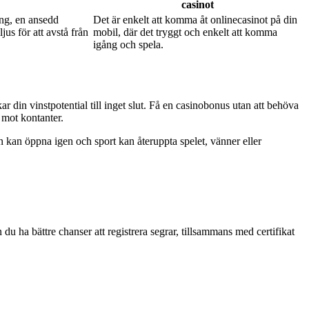
casinot
ång, en ansedd
Det är enkelt att komma åt onlinecasinot på din
us för att avstå från
mobil, där det tryggt och enkelt att komma
igång och spela.
 din vinstpotential till inget slut. Få en casinobonus utan att behöva
 mot kontanter.
n kan öppna igen och sport kan återuppta spelet, vänner eller
u ha bättre chanser att registrera segrar, tillsammans med certifikat