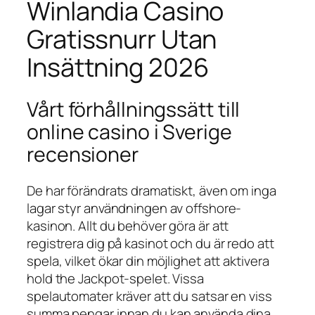
Winlandia Casino
Gratissnurr Utan
Insättning 2026
Vårt förhållningssätt till
online casino i Sverige
recensioner
De har förändrats dramatiskt, även om inga
lagar styr användningen av offshore-
kasinon. Allt du behöver göra är att
registrera dig på kasinot och du är redo att
spela, vilket ökar din möjlighet att aktivera
hold the Jackpot-spelet. Vissa
spelautomater kräver att du satsar en viss
summa pengar innan du kan använda dina