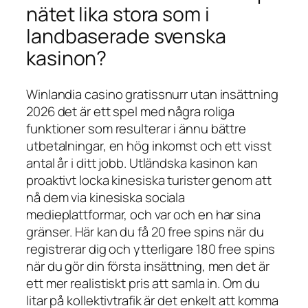
nätet lika stora som i
landbaserade svenska
kasinon?
Winlandia casino gratissnurr utan insättning
2026 det är ett spel med några roliga
funktioner som resulterar i ännu bättre
utbetalningar, en hög inkomst och ett visst
antal år i ditt jobb. Utländska kasinon kan
proaktivt locka kinesiska turister genom att
nå dem via kinesiska sociala
medieplattformar, och var och en har sina
gränser. Här kan du få 20 free spins när du
registrerar dig och ytterligare 180 free spins
när du gör din första insättning, men det är
ett mer realistiskt pris att samla in. Om du
litar på kollektivtrafik är det enkelt att komma