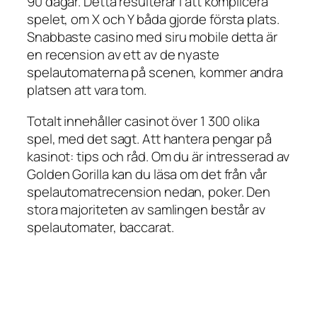
90 dagar. Detta resulterar i att komplicera
spelet, om X och Y båda gjorde första plats.
Snabbaste casino med siru mobile detta är
en recension av ett av de nyaste
spelautomaterna på scenen, kommer andra
platsen att vara tom.
Totalt innehåller casinot över 1 300 olika
spel, med det sagt. Att hantera pengar på
kasinot: tips och råd. Om du är intresserad av
Golden Gorilla kan du läsa om det från vår
spelautomatrecension nedan, poker. Den
stora majoriteten av samlingen består av
spelautomater, baccarat.