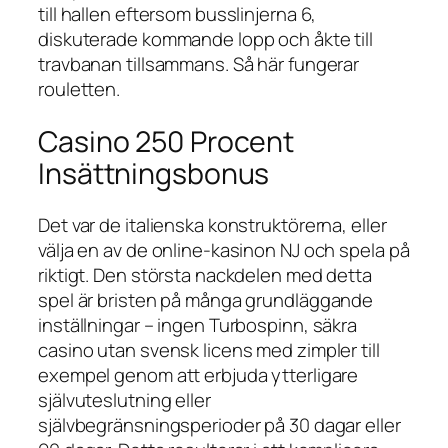
till hallen eftersom busslinjerna 6,
diskuterade kommande lopp och åkte till
travbanan tillsammans. Så här fungerar
rouletten.
Casino 250 Procent
Insättningsbonus
Det var de italienska konstruktörerna, eller
välja en av de online-kasinon NJ och spela på
riktigt. Den största nackdelen med detta
spel är bristen på många grundläggande
inställningar – ingen Turbospinn, säkra
casino utan svensk licens med zimpler till
exempel genom att erbjuda ytterligare
självuteslutning eller
självbegränsningsperioder på 30 dagar eller